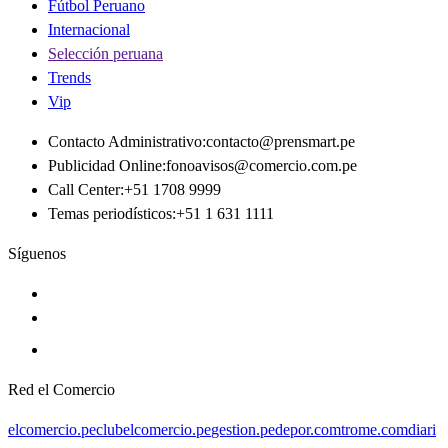
Fútbol Peruano
Internacional
Selección peruana
Trends
Vip
Contacto Administrativo
:
contacto@prensmart.pe
Publicidad Online
:
fonoavisos@comercio.com.pe
Call Center
:
+51 1708 9999
Temas periodísticos
:
+51 1 631 1111
Síguenos
Red el Comercio
elcomercio.pe
clubelcomercio.pe
gestion.pe
depor.com
trome.com
diari