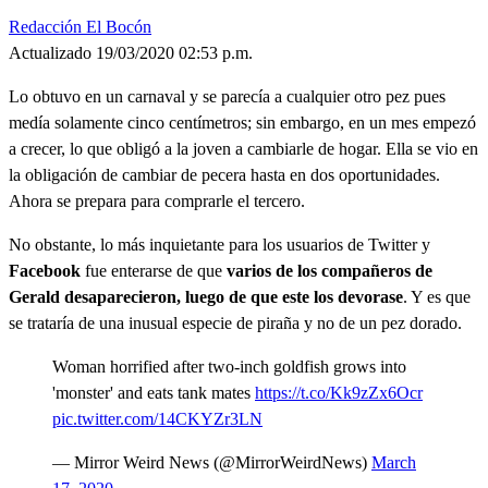
Redacción El Bocón
Actualizado 19/03/2020 02:53 p.m.
Lo obtuvo en un carnaval y se parecía a cualquier otro pez pues
medía solamente cinco centímetros; sin embargo, en un mes empezó
a crecer, lo que obligó a la joven a cambiarle de hogar. Ella se vio en
la obligación de cambiar de pecera hasta en dos oportunidades.
Ahora se prepara para comprarle el tercero.
No obstante, lo más inquietante para los usuarios de Twitter y
Facebook
fue enterarse de que
varios de los compañeros de
Gerald desaparecieron, luego de que este los devorase
. Y es que
se trataría de una inusual especie de piraña y no de un pez dorado.
Woman horrified after two-inch goldfish grows into
'monster' and eats tank mates
https://t.co/Kk9zZx6Ocr
pic.twitter.com/14CKYZr3LN
— Mirror Weird News (@MirrorWeirdNews)
March