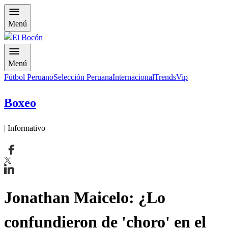
Menú
Menú
Fútbol Peruano
Selección Peruana
Internacional
Trends
Vip
Boxeo
| Informativo
​Jonathan Maicelo: ¿Lo
confundieron de 'choro' en el