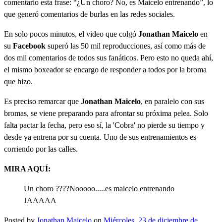
comentario esta frase: “¿Un choro? No, es Maicelo entrenando”, lo
que generó comentarios de burlas en las redes sociales.
En solo pocos minutos, el video que colgó
Jonathan Maicelo
en
su
Facebook
superó las 50 mil reproducciones, así como más de
dos mil comentarios de todos sus fanáticos. Pero esto no queda ahí,
el mismo boxeador se encargo de responder a todos por la broma
que hizo.
Es preciso remarcar que
Jonathan Maicelo
, en paralelo con sus
bromas, se viene preparando para afrontar su próxima pelea. Solo
falta pactar la fecha, pero eso sí, la 'Cobra' no pierde su tiempo y
desde ya entrena por su cuenta. Uno de sus entrenamientos es
corriendo por las calles.
MIRA AQUÍ:
Un choro ????Nooooo.....es maicelo entrenando
JAAAAA
Posted by
Jonathan Maicelo
on
Miércoles, 23 de diciembre de