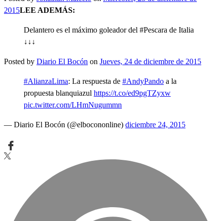
2015
LEE ADEMÁS:
Delantero es el máximo goleador del #Pescara de Italia
↓↓↓
Posted by
Diario El Bocón
on
Jueves, 24 de diciembre de 2015
#AlianzaLima
: La respuesta de
#AndyPando
a la
propuesta blanquiazul
https://t.co/ed9pgTZyxw
pic.twitter.com/LHmNugummn
— Diario El Bocón (@elbocononline)
diciembre 24, 2015