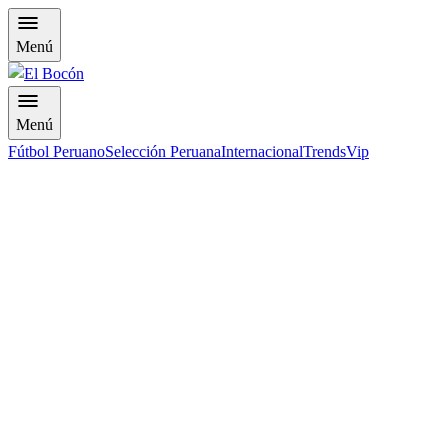
Menú
Menú
Fútbol Peruano
Selección Peruana
Internacional
Trends
Vip