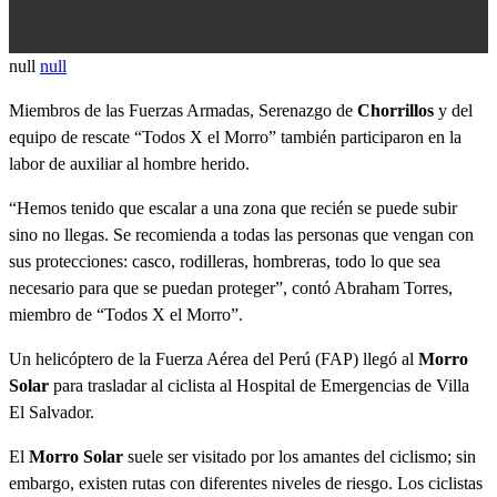
0
null
null
seconds
of
Miembros de las Fuerzas Armadas, Serenazgo de
Chorrillos
y del
0
seconds
equipo de rescate “Todos X el Morro” también participaron en la
labor de auxiliar al hombre herido.
“Hemos tenido que escalar a una zona que recién se puede subir
sino no llegas. Se recomienda a todas las personas que vengan con
sus protecciones: casco, rodilleras, hombreras, todo lo que sea
necesario para que se puedan proteger”, contó Abraham Torres,
miembro de “Todos X el Morro”.
Un helicóptero de la Fuerza Aérea del Perú (FAP) llegó al
Morro
Solar
para trasladar al ciclista al Hospital de Emergencias de Villa
El Salvador.
El
Morro Solar
suele ser visitado por los amantes del ciclismo; sin
embargo, existen rutas con diferentes niveles de riesgo. Los ciclistas