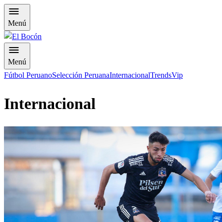
Menú
Menú
Fútbol Peruano
Selección Peruana
Internacional
Trends
Vip
Internacional