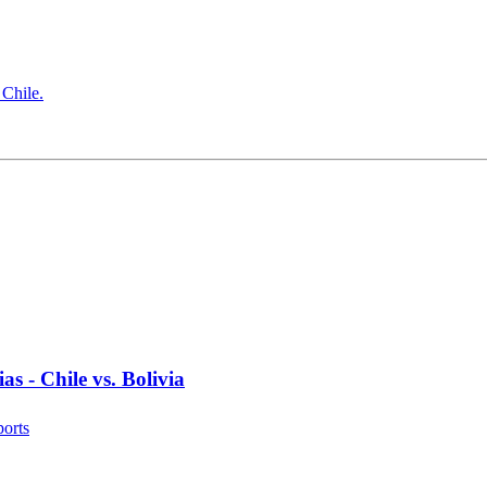
 Chile.
as - Chile vs. Bolivia
orts