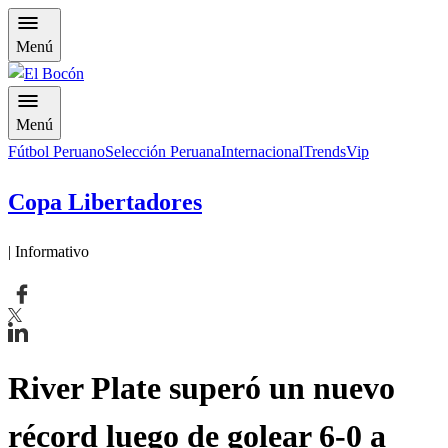
Menú
Menú
Fútbol Peruano
Selección Peruana
Internacional
Trends
Vip
Copa Libertadores
| Informativo
River Plate superó un nuevo
récord luego de golear 6-0 a