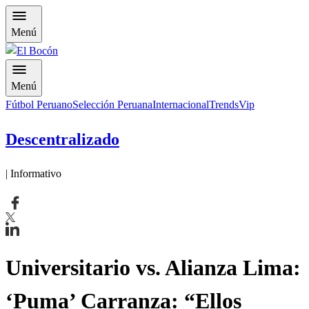
Menú
Menú
Fútbol Peruano
Selección Peruana
Internacional
Trends
Vip
Descentralizado
| Informativo
Universitario vs. Alianza Lima:
‘Puma’ Carranza: “Ellos