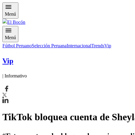
Menú
Menú
Fútbol Peruano
Selección Peruana
Internacional
Trends
Vip
Vip
| Informativo
TikTok bloquea cuenta de Shey