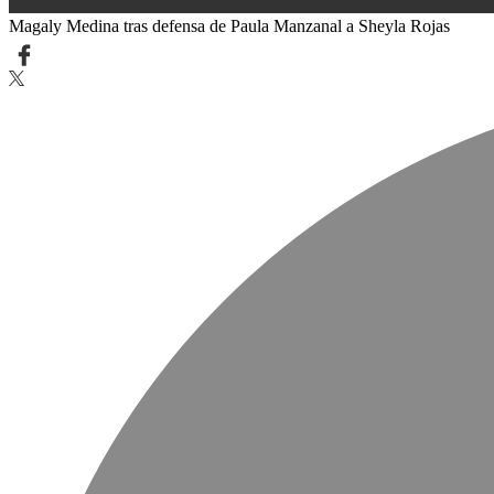
0
Magaly Medina tras defensa de Paula Manzanal a Sheyla Rojas
seconds
of
0
seconds
Volume
90%