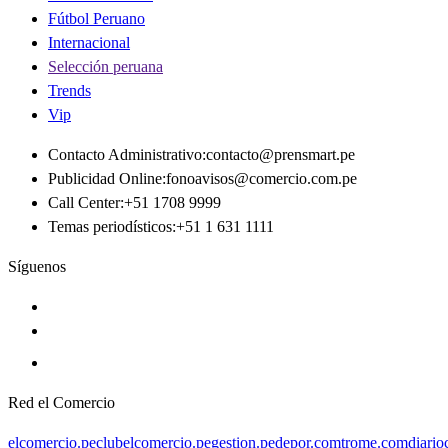
Fútbol Peruano
Internacional
Selección peruana
Trends
Vip
Contacto Administrativo
:
contacto@prensmart.pe
Publicidad Online
:
fonoavisos@comercio.com.pe
Call Center
:
+51 1708 9999
Temas periodísticos
:
+51 1 631 1111
Síguenos
Red el Comercio
elcomercio.pe
clubelcomercio.pe
gestion.pe
depor.com
trome.com
diario