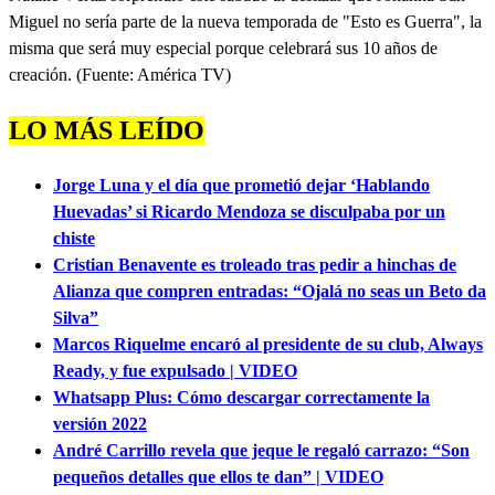
seconds
Miguel no sería parte de la nueva temporada de "Esto es Guerra", la
of
0
misma que será muy especial porque celebrará sus 10 años de
seconds
creación. (Fuente: América TV)
LO MÁS LEÍDO
Jorge Luna y el día que prometió dejar ‘Hablando
Huevadas’ si Ricardo Mendoza se disculpaba por un
chiste
Cristian Benavente es troleado tras pedir a hinchas de
Alianza que compren entradas: “Ojalá no seas un Beto da
Silva”
Marcos Riquelme encaró al presidente de su club, Always
Ready, y fue expulsado | VIDEO
Whatsapp Plus: Cómo descargar correctamente la
versión 2022
André Carrillo revela que jeque le regaló carrazo: “Son
pequeños detalles que ellos te dan” | VIDEO