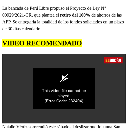
La bancada de Perú Libre propuso el Proyecto de Ley N°
00929/2021-CR, que plantea el
retiro del 100%
de ahorros de las
AFP. Se entregaría la totalidad de los fondos solicitados en un plazo
de 30 días calendario.
VIDEO RECOMENDADO
This video file cannot be
played.
(Error Code: 232404)
0
Natalie Vértiz sorprendió este sábado al deslizar que Johanna San