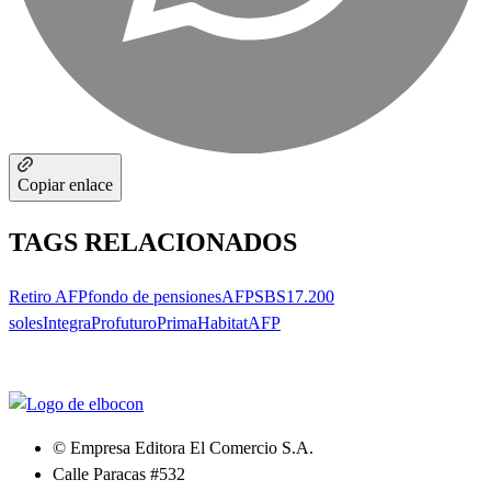
Copiar enlace
TAGS RELACIONADOS
Retiro AFP
fondo de pensiones
AFP
SBS
17.200
soles
Integra
Profuturo
Prima
Habitat
AFP
© Empresa Editora El Comercio S.A.
Calle Paracas #532