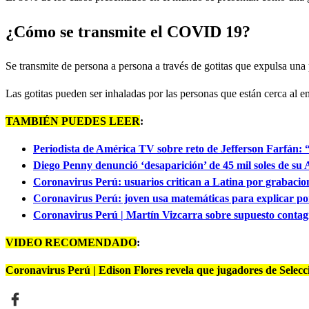
¿Cómo se transmite el COVID 19?
Se transmite de persona a persona a través de gotitas que expulsa una 
Las gotitas pueden ser inhaladas por las personas que están cerca al e
TAMBIÉN PUEDES LEER
:
Periodista de América TV sobre reto de Jefferson Farfán: 
Diego Penny denunció ‘desaparición’ de 45 mil soles de s
Coronavirus Perú: usuarios critican a Latina por grabaci
Coronavirus Perú: joven usa matemáticas para explicar p
Coronavirus Perú | Martín Vizcarra sobre supuesto contagio
VIDEO RECOMENDADO
:
Coronavirus Perú | Edison Flores revela que jugadores de Selec