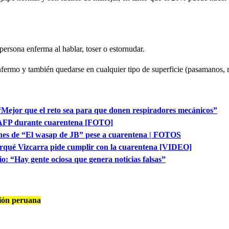
persona enferma al hablar, toser o estornudar.
nfermo y también quedarse en cualquier tipo de superficie (pasamanos, m
“Mejor que el reto sea para que donen respiradores mecánicos”
u AFP durante cuarentena [FOTO]
ones de “El wasap de JB” pese a cuarentena | FOTOS
orqué Vizcarra pide cumplir con la cuarentena [VIDEO]
: “Hay gente ociosa que genera noticias falsas”
ción peruana