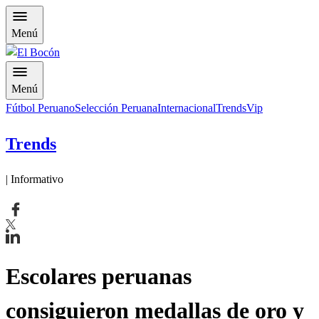
Menú
Menú
Fútbol Peruano
Selección Peruana
Internacional
Trends
Vip
Trends
| Informativo
Escolares peruanas
consiguieron medallas de oro y