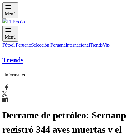
Menú
Menú
Fútbol Peruano
Selección Peruana
Internacional
Trends
Vip
Trends
| Informativo
Derrame de petróleo: Sernanp
registró 344 aves muertas y el