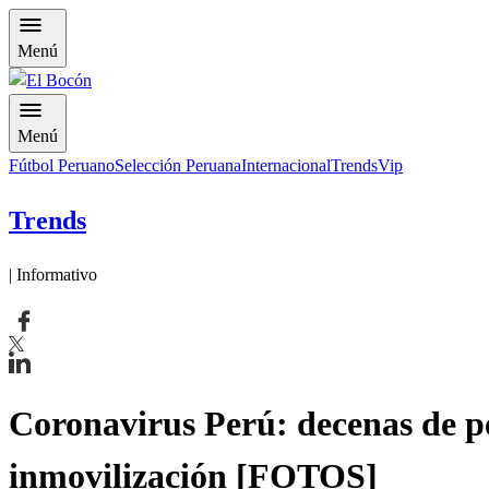
Menú
Menú
Fútbol Peruano
Selección Peruana
Internacional
Trends
Vip
Trends
| Informativo
Coronavirus Perú: decenas de pe
inmovilización [FOTOS]