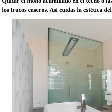
Quitar el moho acumulado en el techo o las
los trucos caseros. Así cuidas la estética del