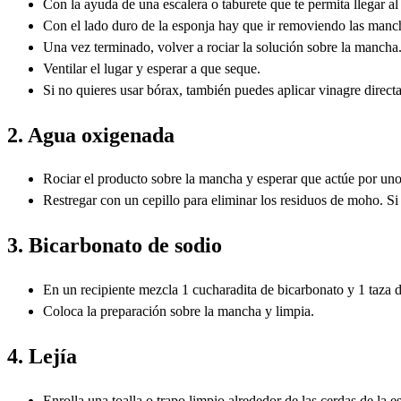
Con la ayuda de una escalera o taburete que te permita llegar a
Con el lado duro de la esponja hay que ir removiendo las manch
Una vez terminado, volver a rociar la solución sobre la mancha
Ventilar el lugar y esperar a que seque.
Si no quieres usar bórax, también puedes aplicar vinagre direct
2. Agua oxigenada
Rociar el producto sobre la mancha y esperar que actúe por un
Restregar con un cepillo para eliminar los residuos de moho. Si 
3. Bicarbonato de sodio
En un recipiente mezcla 1 cucharadita de bicarbonato y 1 taza 
Coloca la preparación sobre la mancha y limpia.
4. Lejía
Enrolla una toalla o trapo limpio alrededor de las cerdas de la e