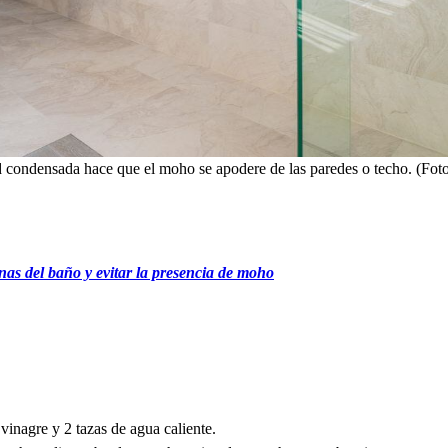
d condensada hace que el moho se apodere de las paredes o techo. (Fo
inas del baño y evitar la presencia de moho
vinagre y 2 tazas de agua caliente.