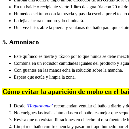
En un balde o recipiente vierte 1 litro de agua fría con 20 ml de 
Humedece el trapo con la mezcla y pasa la escoba por el techo 
La lejía atacará el moho y lo eliminará.
Una vez listo, abre la puerta y ventanas del baño para que el air
5. Amoniaco
Este químico es fuerte y tóxico por lo que nunca se debe mezcla
Combina en un rociador cantidades iguales del producto y agua
Con guantes en las manos echa la solución sobre la mancha.
Espera que actúe y limpia la zona.
Cómo evitar la aparición de moho en el ba
Desde
‘Hogarmania’
recomiendan ventilar el baño a diario y d
No cuelgues las toallas húmedas en el baño, es mejor que seque
Revisa que no existan filtraciones en el techo ni otra fuente d
Limpiar el baño con frecuencia y pasar un trapo húmedo por el