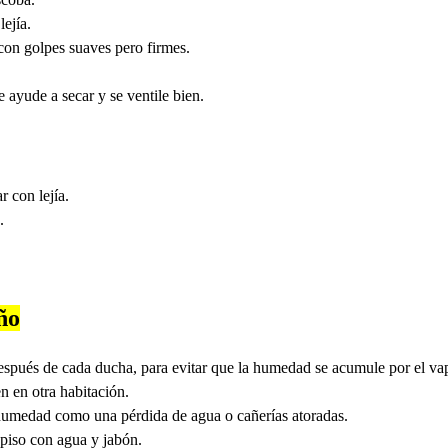
lejía.
con golpes suaves pero firmes.
e ayude a secar y se ventile bien.
r con lejía.
.
ño
espués de cada ducha, para evitar que la humedad se acumule por el vapo
n en otra habitación.
e humedad como una pérdida de agua o cañerías atoradas.
 piso con agua y jabón.