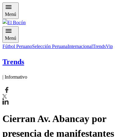
Menú
Menú
Fútbol Peruano
Selección Peruana
Internacional
Trends
Vip
Trends
| Informativo
Cierran Av. Abancay por
presencia de manifestantes