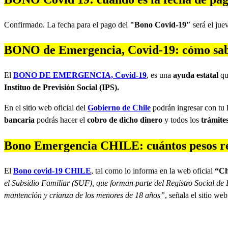
Confirmado. La fecha para el pago del
"Bono Covid-19″
será el jue
BONO de Emergencia, Covid-19: cómo saber
El
BONO DE EMERGENCIA, Covid-19
, es una
ayuda estatal
qu
Instituo de Previsión Social (IPS).
En el sitio web oficial del
Gobierno de Chile
podrán ingresar con tu
bancaria
podrás hacer el
cobro de dicho dinero
y todos los
trámite
Bono Emergencia CHILE: cuántos pesos rec
El
Bono covid-19 CHILE
, tal como lo informa en la web oficial
“Ch
el Subsidio Familiar (SUF), que forman parte del Registro Social de 
mantención y crianza de los menores de 18 años”
, señala el sitio web