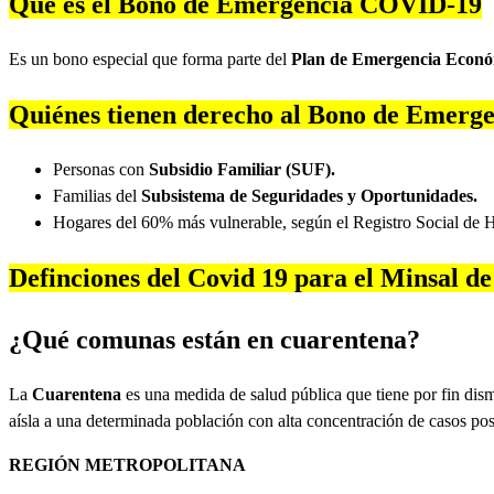
Qué es el Bono de Emergencia COVID-19
Es un bono especial que forma parte del
Plan de Emergencia Econó
Quiénes tienen derecho al Bono de Emer
Personas con
Subsidio Familiar (SUF).
Familias del
Subsistema de Seguridades y Oportunidades.
Hogares del 60% más vulnerable, según el Registro Social de
Definciones del Covid 19 para el Minsal 
¿Qué comunas están en cuarentena?
La
Cuarentena
es una medida de salud pública que tiene por fin dis
aísla a una determinada población con alta concentración de casos po
REGIÓN METROPOLITANA