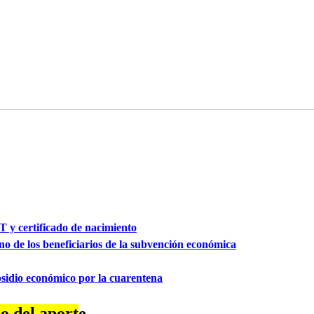
T y certificado de nacimiento
no de los beneficiarios de la subvención económica
bsidio económico por la cuarentena
o del aport
e