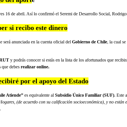
ves 16 de abril. Así lo confirmó el Seremi de Desarrollo Social, Rodrig
 si recibo este dinero
e será anunciada en la cuenta oficial del
Gobierno de Chile
, la cual s
RUT
y podrás conocer si estás en la lista de los afortunados que recibi
s
que debes
realizar online.
ibiré por el apoyo del Estado
ile Atiende”
es equivalente al
Subsidio Único Familiar (SUF)
. Este 
Hogares, (de acuerdo con su calificación socioeconómica), y no están e
.