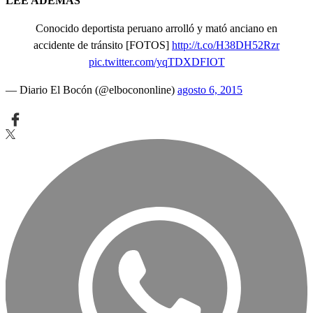
LEE ADEMÁS
Conocido deportista peruano arrolló y mató anciano en
accidente de tránsito [FOTOS]
http://t.co/H38DH52Rzr
pic.twitter.com/yqTDXDFIOT
— Diario El Bocón (@elbocononline)
agosto 6, 2015