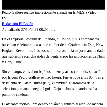
0
Pedro Gallese realizó impresionante atajada en la MLS. (Video:
seconds
FS1)
of
0
Redacción El Bocón
seconds
Actualizado 27/10/2021 00:24 a.m.
En el Exploria Stadium de Orlando, el ‘Pulpo’ y sus compañeros
buscaban celebrar en casa ante el líder de la Conferencia Este, New
England Revolution. Las cosas arrancaron de la mejor manera, dado
que supieron sacar dos goles de ventaja, por las anotaciones de Nani
y Daryl Dike.
Sin embargo, el rival no bajó los brazos y atacó con todo, situación
por la cual Pedro Gallese se hizo figura. Fue así que a los 85′, tras el
descuento de Adam Buksa (81′), el también guardameta de la
selección peruana le negó el gol a Dejuan Jones, cuando estaba a
punto de celebrar.
El atacante recibió libre dentro del área y remató al arco, de manera