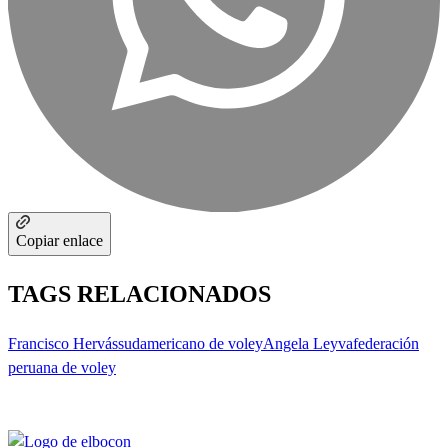
Copiar enlace
TAGS RELACIONADOS
Francisco Hervás
sudamericano de voley
Angela Leyva
federación
peruana de voley