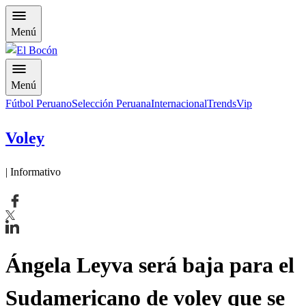
Menú
Menú
Fútbol Peruano
Selección Peruana
Internacional
Trends
Vip
Voley
| Informativo
Ángela Leyva será baja para el
Sudamericano de voley que se