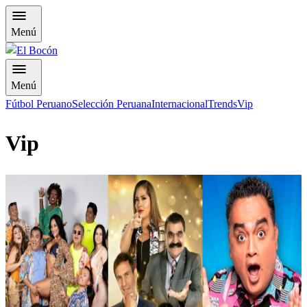
Menú
Menú
Fútbol Peruano
Selección Peruana
Internacional
Trends
Vip
Vip