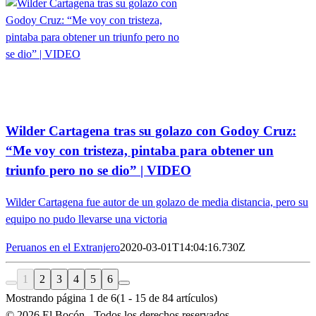
Wilder Cartagena tras su golazo con Godoy Cruz:
“Me voy con tristeza, pintaba para obtener un
triunfo pero no se dio” | VIDEO
Wilder Cartagena fue autor de un golazo de media distancia, pero su
equipo no pudo llevarse una victoria
Peruanos en el Extranjero
2020-03-01T14:04:16.730Z
1
2
3
4
5
6
Mostrando página
1
de
6
(
1
-
15
de
84
artículos)
©
2026
El Bocón - Todos los derechos reservados.