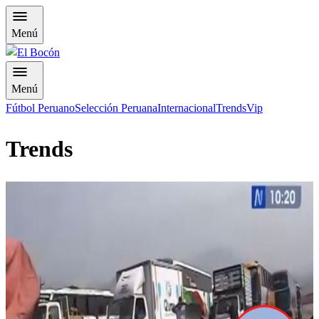
Menú
Menú
Fútbol Peruano
Selección Peruana
Internacional
Trends
Vip
Trends