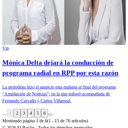
Vip
Mónica Delta dejará la conducción de
programa radial en RPP por esta razón
La periodista hizo el anuncio esta mañana al final del programa
“Ampliación de Noticias”, en la que trabajó acompañada de
Fernando Carvallo y Carlos Villarreal.
1
2
3
4
5
6
Mostrando página
1
de
6
(
1
-
15
de
76
artículos)
©
2026
El Bocón - Todos los derechos reservados.