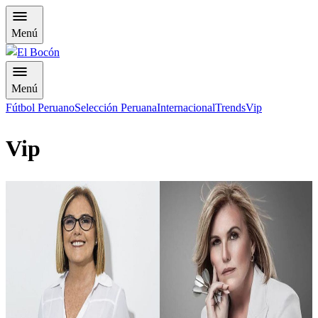
Menú
Menú
Fútbol Peruano
Selección Peruana
Internacional
Trends
Vip
Vip