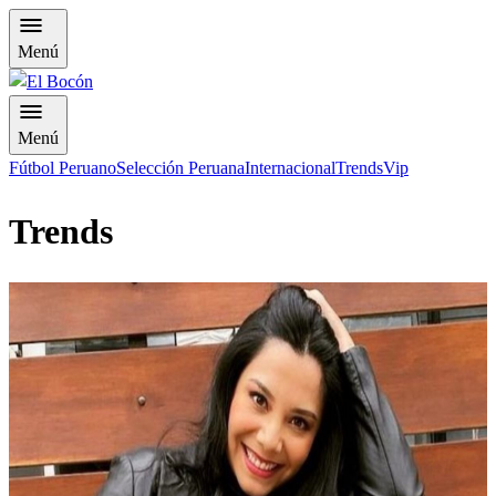
Menú
Menú
Fútbol Peruano
Selección Peruana
Internacional
Trends
Vip
Trends