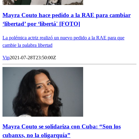
Mayra Couto hace pedido a la RAE para cambiar
‘libertad’ por ‘libertá' [FOTO]
La polémica actriz realizó un nuevo pedido a la RAE para que
cambie la palabra libertad
Vip
2021-07-28T23:50:00Z
Mayra Couto se solidariza con Cuba: “Son los
cubanxs, no la oligarquía”