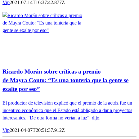
Vip
2021-07-14T16:37:42.877Z
Ricardo Morán sobre críticas a premio
de Mayra Couto: “Es una tontería que la gente se
exalte por eso”
El productor de televisión explicó que el premio de la actriz fue un
incentivo económico que el Estado está obligado a dar a proyectos
interesantes. “De otra forma no verían a luz”, dijo.
Vip
2021-04-07T20:51:37.912Z