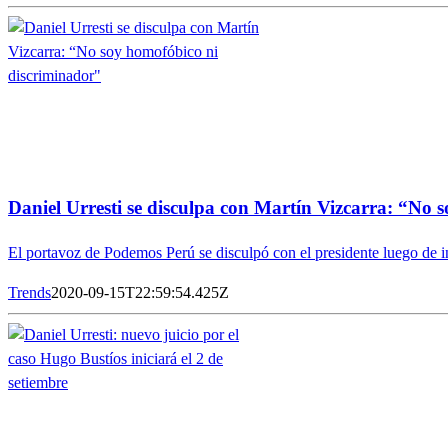
Daniel Urresti se disculpa con Martín Vizcarra: “No 
El portavoz de Podemos Perú se disculpó con el presidente luego de in
Trends
2020-09-15T22:59:54.425Z