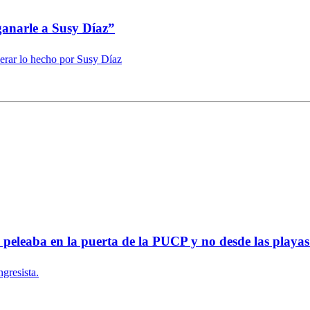
ganarle a Susy Díaz”
perar lo hecho por Susy Díaz
la peleaba en la puerta de la PUCP y no desde las play
ngresista.