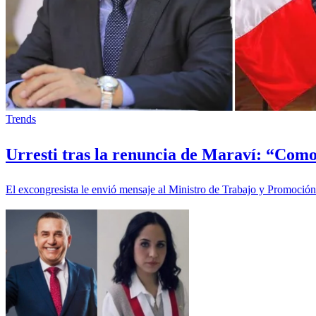
Trends
Urresti tras la renuncia de Maraví: “Como 
El excongresista le envió mensaje al Ministro de Trabajo y Promoción