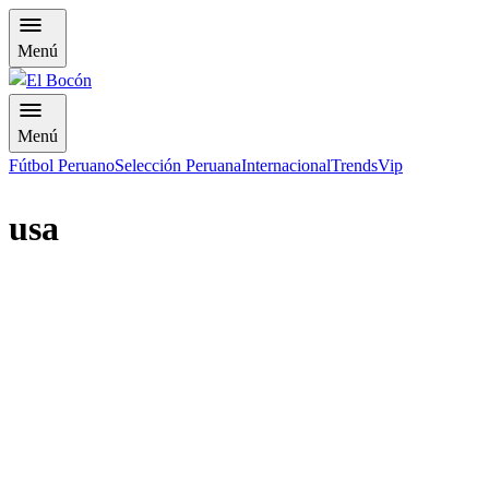
Menú
Menú
Fútbol Peruano
Selección Peruana
Internacional
Trends
Vip
usa