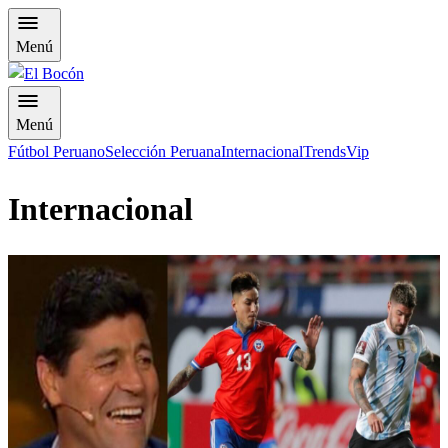
Menú
Menú
Fútbol Peruano
Selección Peruana
Internacional
Trends
Vip
Internacional