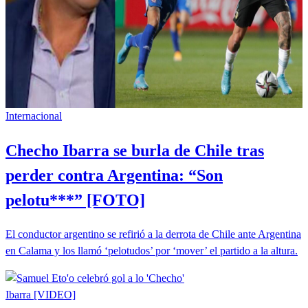
Internacional
Checho Ibarra se burla de Chile tras
perder contra Argentina: “Son
pelotu***” [FOTO]
El conductor argentino se refirió a la derrota de Chile ante Argentina
en Calama y los llamó ‘pelotudos’ por ‘mover’ el partido a la altura.