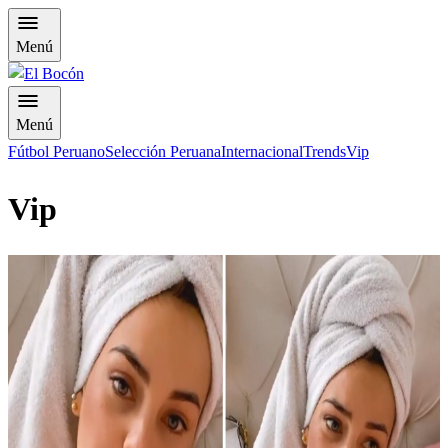
Menú
Menú
Fútbol Peruano
Selección Peruana
Internacional
Trends
Vip
Vip