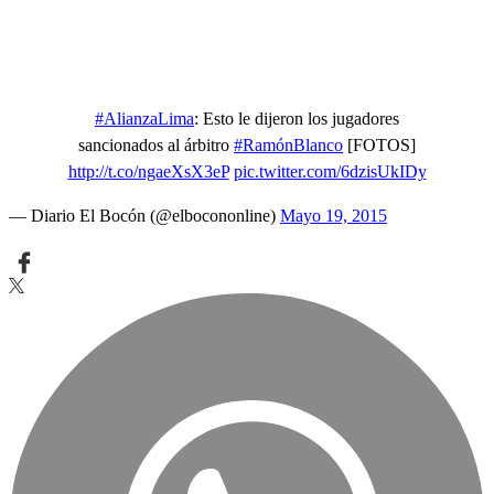
#AlianzaLima
: Esto le dijeron los jugadores
sancionados al árbitro
#RamónBlanco
[FOTOS]
http://t.co/ngaeXsX3eP
pic.twitter.com/6dzisUkIDy
— Diario El Bocón (@elbocononline)
Mayo 19, 2015