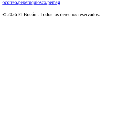
ocorreo.pe
peruquiosco.pe
mag
©
2026
El Bocón - Todos los derechos reservados.