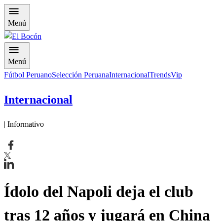
Menú
Menú
Fútbol Peruano
Selección Peruana
Internacional
Trends
Vip
Internacional
| Informativo
Ídolo del Napoli deja el club
tras 12 años y jugará en China