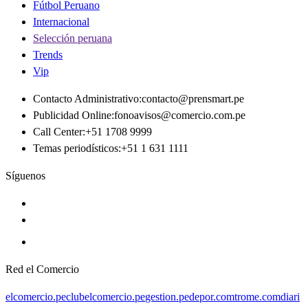
Fútbol Peruano
Internacional
Selección peruana
Trends
Vip
Contacto Administrativo
:
contacto@prensmart.pe
Publicidad Online
:
fonoavisos@comercio.com.pe
Call Center
:
+51 1708 9999
Temas periodísticos
:
+51 1 631 1111
Síguenos
Red el Comercio
elcomercio.pe
clubelcomercio.pe
gestion.pe
depor.com
trome.com
diari