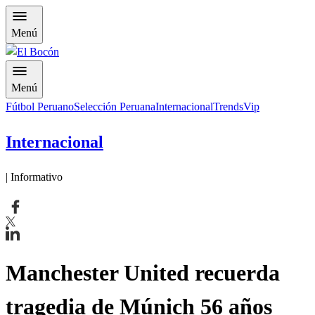
Menú
Menú
Fútbol Peruano
Selección Peruana
Internacional
Trends
Vip
Internacional
| Informativo
Manchester United recuerda
tragedia de Múnich 56 años