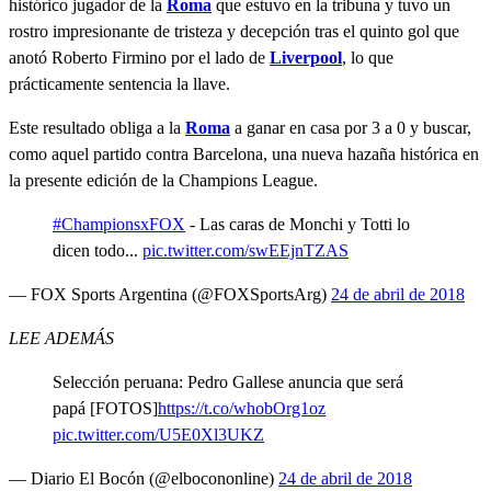
histórico jugador de la
Roma
que estuvo en la tribuna y tuvo un
rostro impresionante de tristeza y decepción tras el quinto gol que
anotó Roberto Firmino por el lado de
Liverpool
, lo que
prácticamente sentencia la llave.
Este resultado obliga a la
Roma
a ganar en casa por 3 a 0 y buscar,
como aquel partido contra Barcelona, una nueva hazaña histórica en
la presente edición de la Champions League.
#ChampionsxFOX
- Las caras de Monchi y Totti lo
dicen todo...
pic.twitter.com/swEEjnTZAS
— FOX Sports Argentina (@FOXSportsArg)
24 de abril de 2018
LEE ADEMÁS
Selección peruana: Pedro Gallese anuncia que será
papá [FOTOS]
https://t.co/whobOrg1oz
pic.twitter.com/U5E0Xl3UKZ
— Diario El Bocón (@elbocononline)
24 de abril de 2018