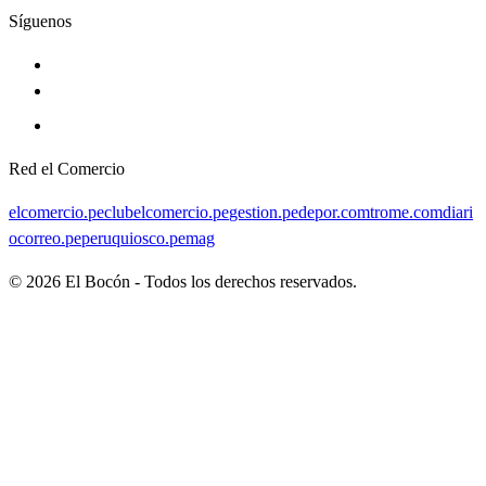
Síguenos
Red el Comercio
elcomercio.pe
clubelcomercio.pe
gestion.pe
depor.com
trome.com
diari
ocorreo.pe
peruquiosco.pe
mag
©
2026
El Bocón - Todos los derechos reservados.