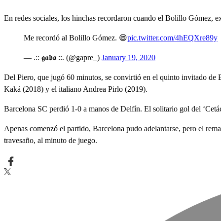
En redes sociales, los hinchas recordaron cuando el Bolillo Gómez, e
Me recordó al Bolillo Gómez. 😄
pic.twitter.com/4hEQXre89y
— .:: 𝖌𝖆𝖇𝖔 ::. (@gapre_)
January 19, 2020
Del Piero, que jugó 60 minutos, se convirtió en el quinto invitado de 
Kaká (2018) y el italiano Andrea Pirlo (2019).
Barcelona SC perdió 1-0 a manos de Delfín. El solitario gol del ‘Cetá
Apenas comenzó el partido, Barcelona pudo adelantarse, pero el remat
travesaño, al minuto de juego.