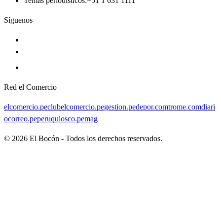
Temas periodísticos
:
+51 1 631 1111
Síguenos
Red el Comercio
elcomercio.pe
clubelcomercio.pe
gestion.pe
depor.com
trome.com
diari
ocorreo.pe
peruquiosco.pe
mag
©
2026
El Bocón - Todos los derechos reservados.