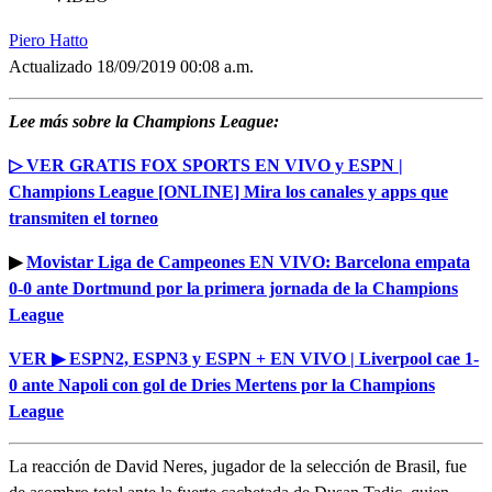
Piero Hatto
Actualizado 18/09/2019 00:08 a.m.
Lee más sobre la Champions League:
▷ VER GRATIS FOX SPORTS EN VIVO y ESPN |
Champions League [ONLINE] Mira los canales y apps que
transmiten el torneo
▶
Movistar Liga de Campeones EN VIVO: Barcelona empata
0-0 ante Dortmund por la primera jornada de la Champions
League
VER ▶ ESPN2, ESPN3 y ESPN + EN VIVO | Liverpool cae 1-
0 ante Napoli con gol de Dries Mertens por la Champions
League
La reacción de David Neres, jugador de la selección de Brasil, fue