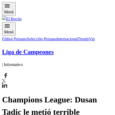
Menú
Menú
Fútbol Peruano
Selección Peruana
Internacional
Trends
Vip
Liga de Campeones
| Informativo
Champions League: Dusan
Tadic le metió terrible