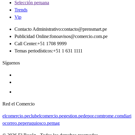
Selección peruana
Trends
Vip
Contacto Administrativo
:
contacto@prensmart.pe
Publicidad Online
:
fonoavisos@comercio.com.pe
Call Center
:
+51 1708 9999
Temas periodísticos
:
+51 1 631 1111
Síguenos
Red el Comercio
elcomercio.pe
clubelcomercio.pe
gestion.pe
depor.com
trome.com
diari
ocorreo.pe
peruquiosco.pe
mag