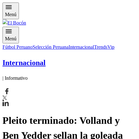
Menú
Menú
Fútbol Peruano
Selección Peruana
Internacional
Trends
Vip
Internacional
| Informativo
Pleito terminado: Volland y
Ben Yedder sellan la goleada