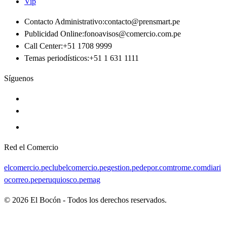
Vip
Contacto Administrativo
:
contacto@prensmart.pe
Publicidad Online
:
fonoavisos@comercio.com.pe
Call Center
:
+51 1708 9999
Temas periodísticos
:
+51 1 631 1111
Síguenos
Red el Comercio
elcomercio.pe
clubelcomercio.pe
gestion.pe
depor.com
trome.com
diari
ocorreo.pe
peruquiosco.pe
mag
©
2026
El Bocón - Todos los derechos reservados.