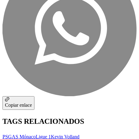
Copiar enlace
TAGS RELACIONADOS
PSG
AS Mónaco
Ligue 1
Kevin Volland