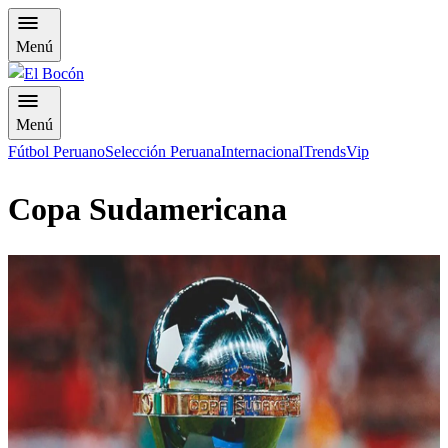
Menú
Menú
Fútbol Peruano
Selección Peruana
Internacional
Trends
Vip
Copa Sudamericana