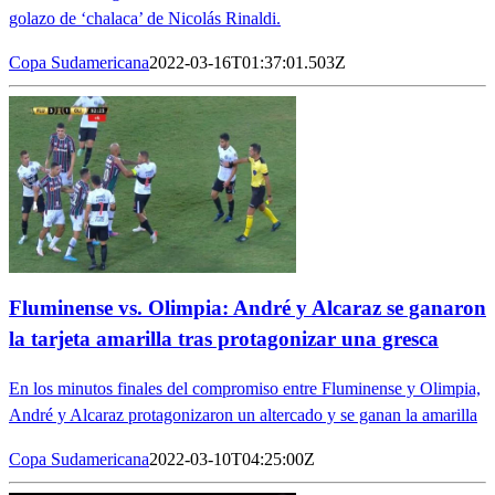
golazo de ‘chalaca’ de Nicolás Rinaldi.
Copa Sudamericana
2022-03-16T01:37:01.503Z
Fluminense vs. Olimpia: André y Alcaraz se ganaron
la tarjeta amarilla tras protagonizar una gresca
En los minutos finales del compromiso entre Fluminense y Olimpia,
André y Alcaraz protagonizaron un altercado y se ganan la amarilla
Copa Sudamericana
2022-03-10T04:25:00Z