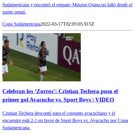
Sudamericana y encontró el empate: Minzun Quina no falló desde el
punto penal.
Copa Sudamericana
2022-03-17T02:05:05.915Z
Celebran los ‘Zorros’: Cristian Techera puso el
primer gol Ayacucho vs. Sport Boys | VIDEO
Cristian Techera descontó para el conjunto ayacuchano y el
encuentro está 2-1 en favor de Sport Boys vs. Ayacucho por Copa
Sudamericana.