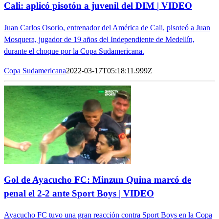
Cali: aplicó pisotón a juvenil del DIM | VIDEO
Juan Carlos Osorio, entrenador del América de Cali, pisoteó a Juan
Mosquera, jugador de 19 años del Independiente de Medellín,
durante el choque por la Copa Sudamericana.
Copa Sudamericana
2022-03-17T05:18:11.999Z
Gol de Ayacucho FC: Minzun Quina marcó de
penal el 2-2 ante Sport Boys | VIDEO
Ayacucho FC tuvo una gran reacción contra Sport Boys en la Copa