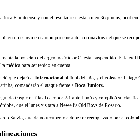
carioca Fluminense y con el resultado se estancó en 36 puntos, perdiendo
domingo no estuvo en campo por causa del coronavirus del que se recuper
ente la posición del argentino Víctor Cuesta, suspendido. El lateral R
alta médica para ser tenido en cuenta.
nció que dejará al
Internacional
al final del año, y el goleador Thiag
narinha, comandarán el ataque frente a
Boca Juniors
.
undo traspié en fila al caer por 2-1 ante Lanús y complicó su clasific
órdoba, que el lunes visitará a Newell’s Old Boys de Rosario.
ardo Salvio, que de no recuperarse debe ser reemplazado por el colomb
alineaciones