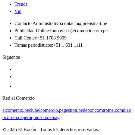
Trends
Vip
Contacto Administrativo
:
contacto@prensmart.pe
Publicidad Online
:
fonoavisos@comercio.com.pe
Call Center
:
+51 1708 9999
Temas periodísticos
:
+51 1 631 1111
Síguenos
Red el Comercio
elcomercio.pe
clubelcomercio.pe
gestion.pe
depor.com
trome.com
diari
ocorreo.pe
peruquiosco.pe
mag
©
2026
El Bocón - Todos los derechos reservados.