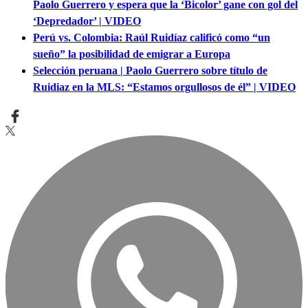
Paolo Guerrero y espera que la ‘Bicolor’ gane con gol del
‘Depredador’ | VIDEO
Perú vs. Colombia: Raúl Ruidíaz calificó como “un
sueño” la posibilidad de emigrar a Europa
Selección peruana | Paolo Guerrero sobre título de
Ruidiaz en la MLS: “Estamos orgullosos de él” | VIDEO