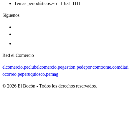
Temas periodísticos
:
+51 1 631 1111
Síguenos
Red el Comercio
elcomercio.pe
clubelcomercio.pe
gestion.pe
depor.com
trome.com
diari
ocorreo.pe
peruquiosco.pe
mag
©
2026
El Bocón - Todos los derechos reservados.