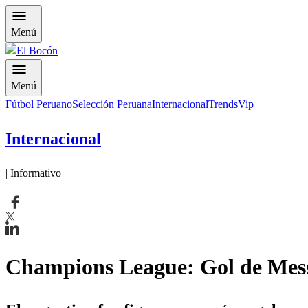
Menú
Menú
Fútbol Peruano
Selección Peruana
Internacional
Trends
Vip
Internacional
| Informativo
Champions League: Gol de Mess