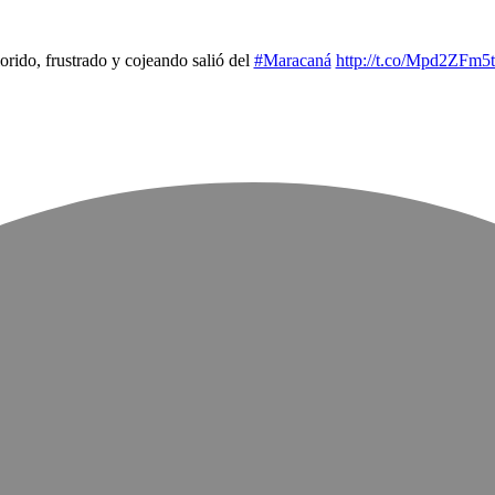
orido, frustrado y cojeando salió del
#Maracaná
http://t.co/Mpd2ZFm5