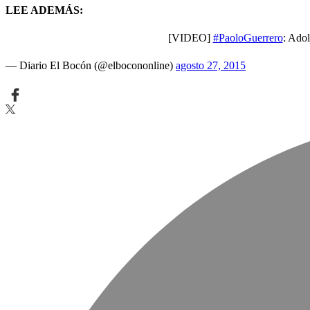
LEE ADEMÁS:
[VIDEO]
#PaoloGuerrero
: Adol
— Diario El Bocón (@elbocononline)
agosto 27, 2015