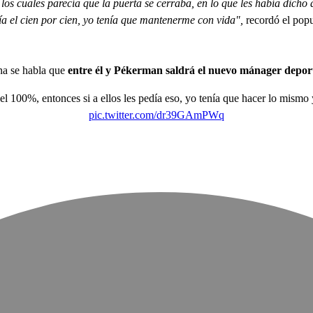
 los cuales parecía que la puerta se cerraba, en lo que les había dic
día el cien por cien, yo tenía que mantenerme con vida",
recordó el popu
na se habla que
entre él y Pékerman saldrá el nuevo
mánager deport
l 100%, entonces si a ellos les pedía eso, yo tenía que hacer lo mismo
pic.twitter.com/dr39GAmPWq