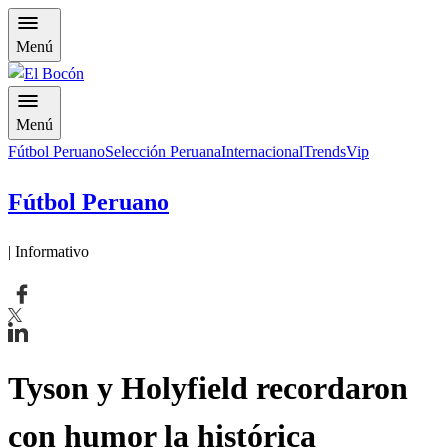
Menú
Menú
Fútbol Peruano
Selección Peruana
Internacional
Trends
Vip
Fútbol Peruano
| Informativo
Tyson y Holyfield recordaron
con humor la histórica