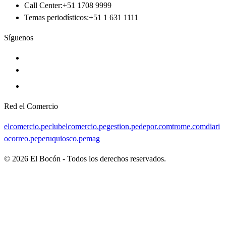
Call Center
:
+51 1708 9999
Temas periodísticos
:
+51 1 631 1111
Síguenos
Red el Comercio
elcomercio.pe
clubelcomercio.pe
gestion.pe
depor.com
trome.com
diari
ocorreo.pe
peruquiosco.pe
mag
©
2026
El Bocón - Todos los derechos reservados.