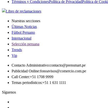
Términos y Condiciones
Política de Privacidad
Politica de Cook
Nuestras secciones
Últimas Noticias
Fútbol Peruano
Internacional
Selección peruana
Trends
Vip
Contacto Administrativo
:
contacto@prensmart.pe
Publicidad Online
:
fonoavisos@comercio.com.pe
Call Center
:
+51 1708 9999
Temas periodísticos
:
+51 1 631 1111
Síguenos