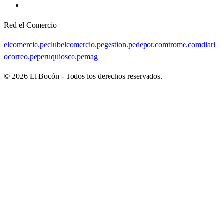
Red el Comercio
elcomercio.pe
clubelcomercio.pe
gestion.pe
depor.com
trome.com
diari
ocorreo.pe
peruquiosco.pe
mag
©
2026
El Bocón - Todos los derechos reservados.