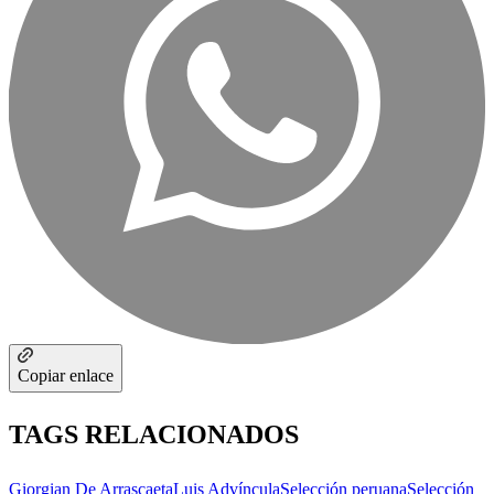
Copiar enlace
TAGS RELACIONADOS
Giorgian De Arrascaeta
Luis Advíncula
Selección peruana
Selección