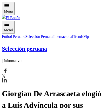
Menú
Menú
Fútbol Peruano
Selección Peruana
Internacional
Trends
Vip
Selección peruana
| Informativo
Giorgian De Arrascaeta elogió
a Luis Advíncula por sus